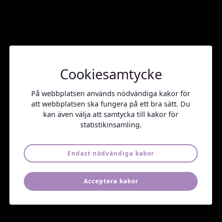
Vi är
Freja Psykiatri
Freja Psykiatri är en privat mottagning som erbjuder
psykiatrisk vård av högsta kvalitet. Vi är stolta över vårt
team av specialistläkare, som alla har lång erfarenhet
och ett engagemang för att hjälpa varje patient på bästa
Cookiesamtycke
sätt. Hos oss får du en kontinuerlig och trygg kontakt
med samma behandlare, vilket gör att du kan känna dig
På webbplatsen används nödvändiga kakor för
sedd och förstådd genom hela behandlingsresan.
att webbplatsen ska fungera på ett bra sätt. Du
kan även välja att samtycka till kakor för
Vår målsättning är att ge dig en skräddarsydd
statistikinsamling.
behandling, baserad på dina unika behov och mål.
Genom nära uppföljning och ett personligt
förhållningssätt skapar vi långsiktiga lösningar för ditt
Endast nödvändiga kakor
välmående.
Acceptera kakor