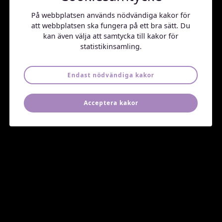
att säkerställa att behandlingen
fungerar och ge stöd.
På webbplatsen används nödvändiga kakor för
att webbplatsen ska fungera på ett bra sätt. Du
kan även välja att samtycka till kakor för
statistikinsamling.
Justeringar och
långsiktigt stöd
Behandlingen anpassas vid
Endast nödvändiga kakor
behov och vi fortsätter ge
långsiktigt stöd.
Acceptera kakor
Hur
vi jobbar
På Freja Psykiatri utgår vi alltid från patientens unika
behov och situation. Vår arbetsmetod är
individanpassad, där vi tar oss tid att verkligen förstå
varje patients symtom och livssituation. Vi fokuserar på
att skapa en trygg och öppen miljö där du som patient
känner dig hörd och stöttad.